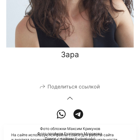
Зара
Поделиться ссылкой
Фото обложки Максим Крикунов
Фото профиля Екатерина Морозова
На сайте используются файлы cookie для работы сайта
Помог с сайтом
RudenkoArt
и анализа посещаемости.
Политика конфиденциальности